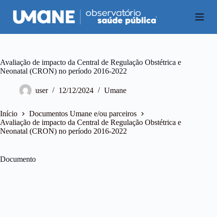
P
u
l
a
r
p
a
Avaliação de impacto da Central de Regulação Obstétrica e
r
Neonatal (CRON) no período 2016-2022
a
o
user
12/12/2024
Umane
c
o
n
Início
Documentos Umane e/ou parceiros
t
Avaliação de impacto da Central de Regulação Obstétrica e
e
Neonatal (CRON) no período 2016-2022
ú
d
o
Documento