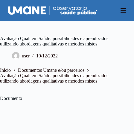
P
u
l
a
r
p
a
Avaliação Quali em Saúde: possibilidades e aprendizados
r
utilizando abordagens qualitativas e métodos mistos
a
o
user
19/12/2022
c
o
n
Início
Documentos Umane e/ou parceiros
t
Avaliação Quali em Saúde: possibilidades e aprendizados
e
utilizando abordagens qualitativas e métodos mistos
ú
d
o
Documento