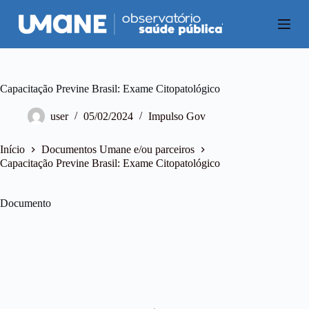
P
u
l
a
r
p
a
Capacitação Previne Brasil: Exame Citopatológico
r
a
user
05/02/2024
Impulso Gov
o
c
o
Início
Documentos Umane e/ou parceiros
n
Capacitação Previne Brasil: Exame Citopatológico
t
e
ú
Documento
d
o