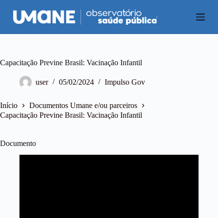
P
u
l
a
r
p
a
Capacitação Previne Brasil: Vacinação Infantil
r
a
user
05/02/2024
Impulso Gov
o
c
o
Início
Documentos Umane e/ou parceiros
n
Capacitação Previne Brasil: Vacinação Infantil
t
e
ú
Documento
d
o