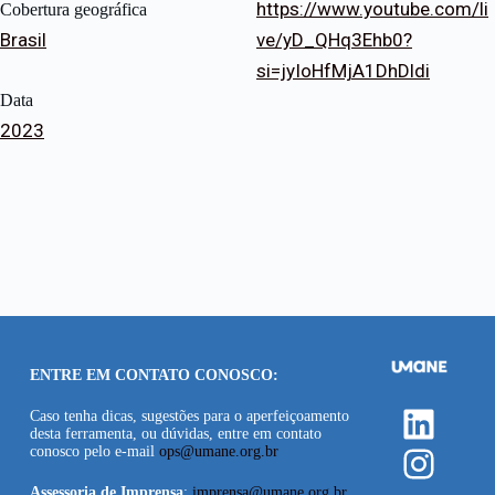
https://www.youtube.com/li
Cobertura geográfica
Brasil
ve/yD_QHq3Ehb0?
si=jyIoHfMjA1DhDldi
Data
2023
ENTRE EM CONTATO CONOSCO:
Linke
Caso tenha dicas, sugestões para o aperfeiçoamento
desta ferramenta, ou dúvidas, entre em contato
Insta
conosco pelo e-mail
ops@umane.org.br
Assessoria de Imprensa
:
imprensa@umane.org.br