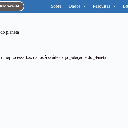
Sobre
Dados
Pesquisas
Bi
Inscreva-se
 do planeta
 ultraprocessados: danos à saúde da população e do planeta