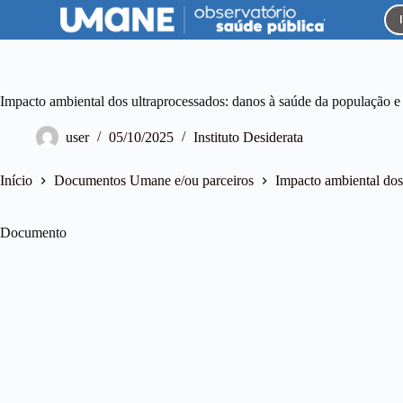
P
u
l
a
r
p
Impacto ambiental dos ultraprocessados: danos à saúde da população e
a
r
user
05/10/2025
Instituto Desiderata
a
o
c
Início
Documentos Umane e/ou parceiros
Impacto ambiental dos
o
n
t
Documento
e
ú
d
o