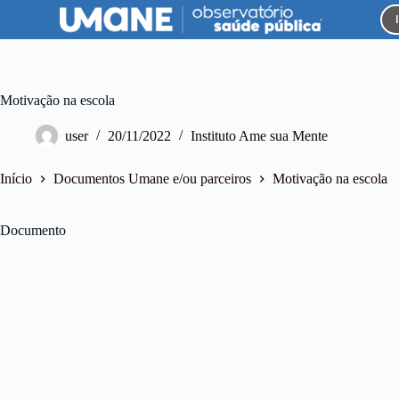
P
u
l
a
r
p
Motivação na escola
a
r
user
20/11/2022
Instituto Ame sua Mente
a
o
c
Início
Documentos Umane e/ou parceiros
Motivação na escola
o
n
t
Documento
e
ú
d
o