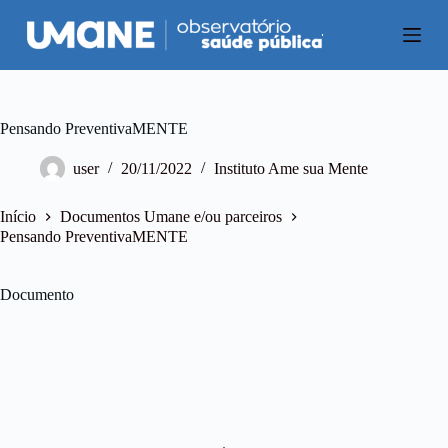
P
u
l
a
r
p
a
Pensando PreventivaMENTE
r
a
user
20/11/2022
Instituto Ame sua Mente
o
c
o
Início
Documentos Umane e/ou parceiros
n
Pensando PreventivaMENTE
t
e
ú
Documento
d
o