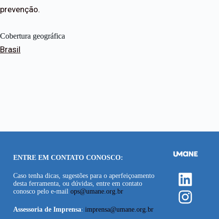
prevenção.
Cobertura geográfica
Brasil
ENTRE EM CONTATO CONOSCO:
Linke
Caso tenha dicas, sugestões para o aperfeiçoamento
desta ferramenta, ou dúvidas, entre em contato
Insta
conosco pelo e-mail
ops@umane.org.br
Assessoria de Imprensa
:
imprensa@umane.org.br