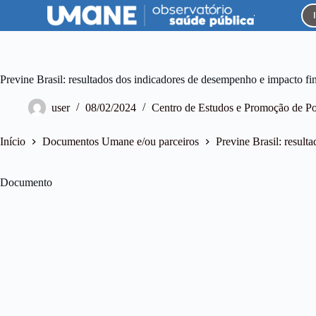
P
u
l
a
r
p
Previne Brasil: resultados dos indicadores de desempenho e impacto f
a
r
user
08/02/2024
Centro de Estudos e Promoção de Pol
a
o
c
Início
Documentos Umane e/ou parceiros
Previne Brasil: resul
o
n
t
Documento
e
ú
d
o