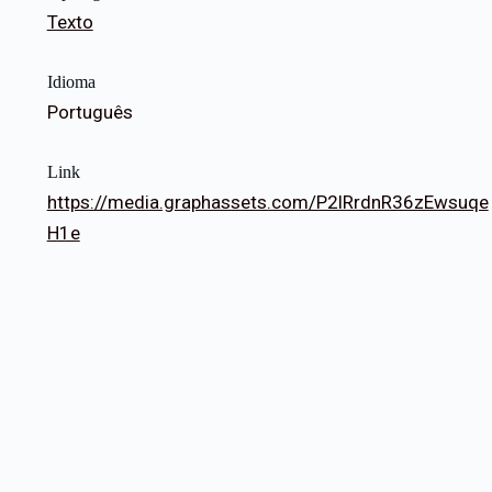
Texto
Idioma
Português
Link
https://media.graphassets.com/P2lRrdnR36zEwsuqe
H1e