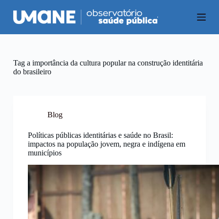
P
u
l
a
r
p
a
Tag
a importância da cultura popular na construção identitária
r
do brasileiro
a
o
c
o
n
Blog
t
e
Políticas públicas identitárias e saúde no Brasil:
ú
impactos na população jovem, negra e indígena em
d
municípios
o