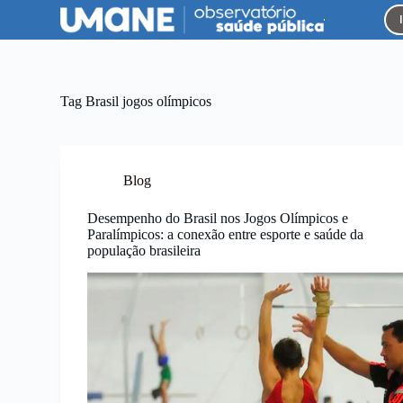
P
u
l
a
r
p
Tag
Brasil jogos olímpicos
a
r
a
o
c
Blog
o
n
Desempenho do Brasil nos Jogos Olímpicos e
t
Paralímpicos: a conexão entre esporte e saúde da
e
população brasileira
ú
d
o