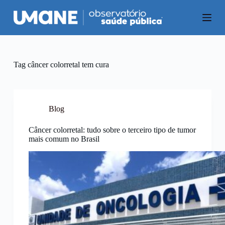
P
u
l
a
r
p
a
Tag
câncer colorretal tem cura
r
a
o
c
o
Blog
n
t
Câncer colorretal: tudo sobre o terceiro tipo de tumor
e
mais comum no Brasil
ú
d
o