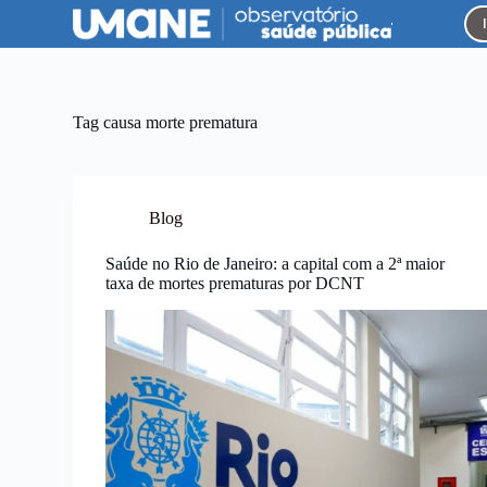
P
u
l
a
r
p
Tag
causa morte prematura
a
r
a
o
c
Blog
o
n
Saúde no Rio de Janeiro: a capital com a 2ª maior
t
taxa de mortes prematuras por DCNT
e
ú
d
o