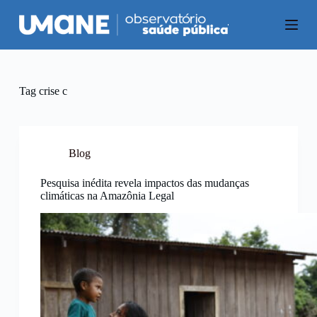
P
u
l
a
r
p
a
Tag
crise c
r
a
o
c
o
Blog
n
t
Pesquisa inédita revela impactos das mudanças
e
climáticas na Amazônia Legal
ú
d
o