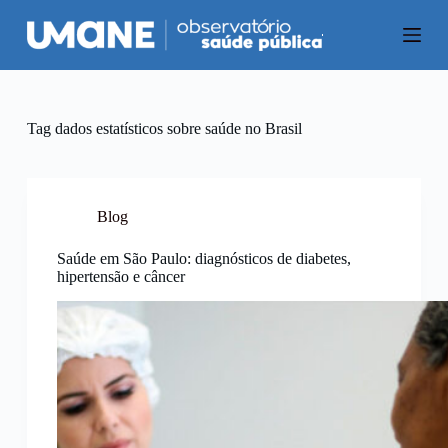
P
u
l
a
r
p
a
Tag
dados estatísticos sobre saúde no Brasil
r
a
o
c
o
Blog
n
t
Saúde em São Paulo: diagnósticos de diabetes,
e
hipertensão e câncer
ú
d
o