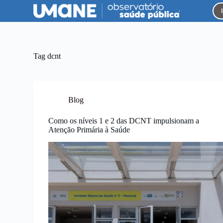
P
u
l
a
r
p
Tag
dcnt
a
r
a
o
c
Blog
o
n
Como os níveis 1 e 2 das DCNT impulsionam a
t
Atenção Primária à Saúde
e
ú
d
o