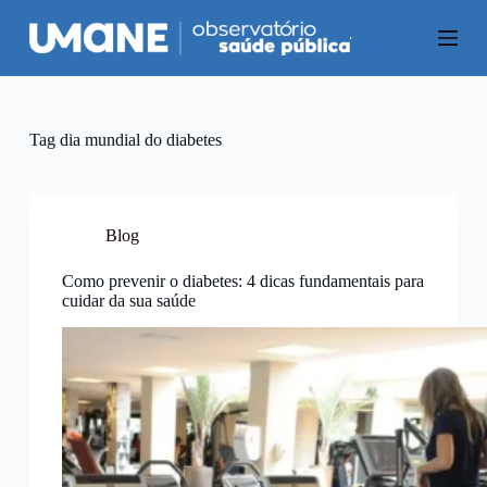
P
u
l
a
r
p
a
Tag
dia mundial do diabetes
r
a
o
c
o
Blog
n
t
Como prevenir o diabetes: 4 dicas fundamentais para
e
cuidar da sua saúde
ú
d
o