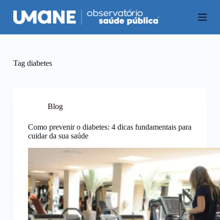
P
u
l
a
r
p
a
Tag
diabetes
r
a
o
c
o
Blog
n
t
Como prevenir o diabetes: 4 dicas fundamentais para
e
cuidar da sua saúde
ú
d
o