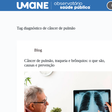
P
u
l
a
r
p
Tag
diagnóstico de câncer de pulmão
a
r
a
o
c
Blog
o
n
Câncer de pulmão, traqueia e brônquios: o que são,
t
causas e prevenção
e
ú
d
o