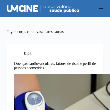
P
u
l
a
r
p
a
Tag
doenças cardiovasculares causas
r
a
o
c
o
Blog
n
t
Doenças cardiovasculares: fatores de risco e perfil de
e
pessoas acometidas
ú
d
o