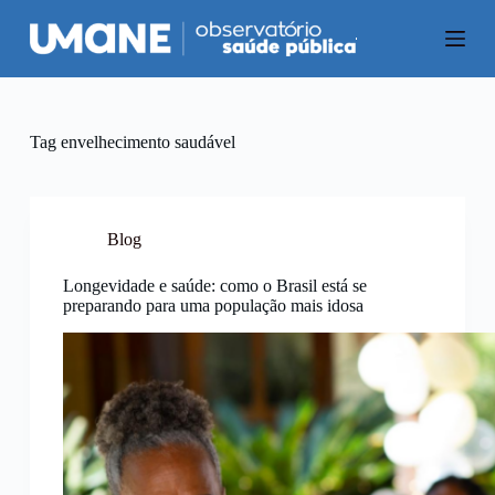
P
u
l
a
r
p
a
Tag
envelhecimento saudável
r
a
o
c
o
Blog
n
t
Longevidade e saúde: como o Brasil está se
e
preparando para uma população mais idosa
ú
d
o