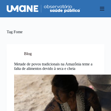
P
u
l
a
r
p
a
Tag
Fome
r
a
o
c
o
Blog
n
t
Metade de povos tradicionais na Amazônia teme a
e
falta de alimentos devido à seca e cheia
ú
d
o