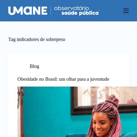
P
u
l
a
r
p
a
Tag
indicadores de sobrepeso
r
a
o
c
o
Blog
n
t
Obesidade no Brasil: um olhar para a juventude
e
ú
d
o