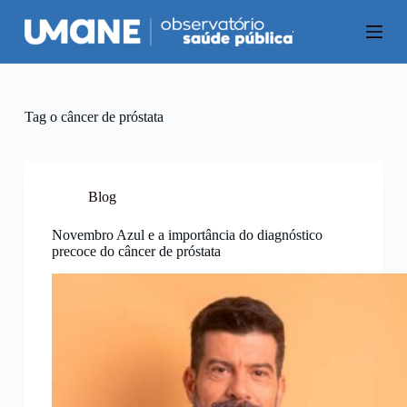
P
u
l
a
r
p
a
Tag
o câncer de próstata
r
a
o
c
o
Blog
n
t
Novembro Azul e a importância do diagnóstico
e
precoce do câncer de próstata
ú
d
o