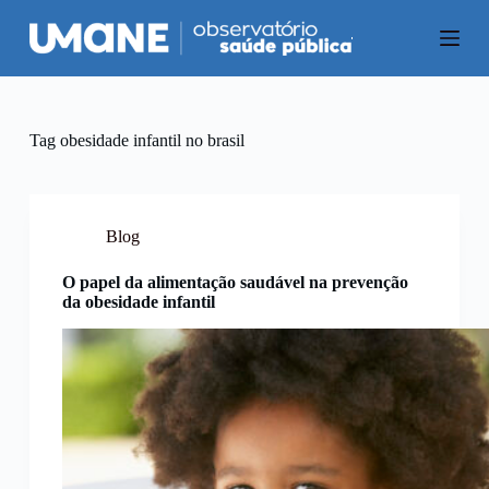
P
u
l
a
r
p
a
Tag
obesidade infantil no brasil
r
a
o
c
o
Blog
n
t
O papel da alimentação saudável na prevenção
e
da obesidade infantil
ú
d
o