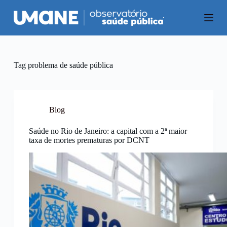
P
u
l
a
r
p
a
Tag
problema de saúde pública
r
a
o
c
o
Blog
n
t
Saúde no Rio de Janeiro: a capital com a 2ª maior
e
taxa de mortes prematuras por DCNT
ú
d
o