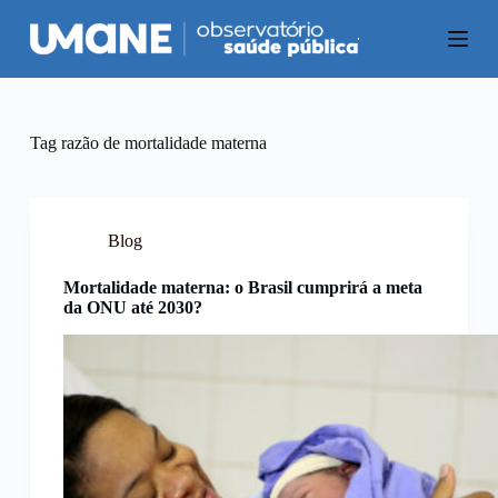
P
u
l
a
r
p
a
Tag
razão de mortalidade materna
r
a
o
c
o
Blog
n
t
Mortalidade materna: o Brasil cumprirá a meta
e
da ONU até 2030?
ú
d
o