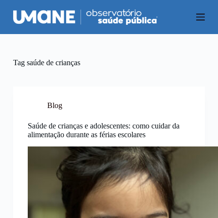
P
u
l
a
r
p
a
Tag
saúde de crianças
r
a
o
c
o
Blog
n
t
Saúde de crianças e adolescentes: como cuidar da
e
alimentação durante as férias escolares
ú
d
o