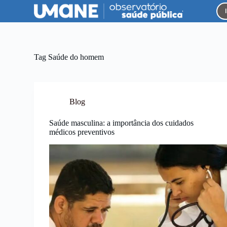
P
u
l
a
r
p
Tag
Saúde do homem
a
r
a
o
c
Blog
o
n
Saúde masculina: a importância dos cuidados
t
médicos preventivos
e
ú
d
o