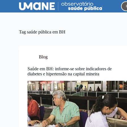
P
u
l
a
r
p
Tag
saúde pública em BH
a
r
a
o
c
Blog
o
n
Saúde em BH: informe-se sobre indicadores de
t
diabetes e hipertensão na capital mineira
e
ú
d
o