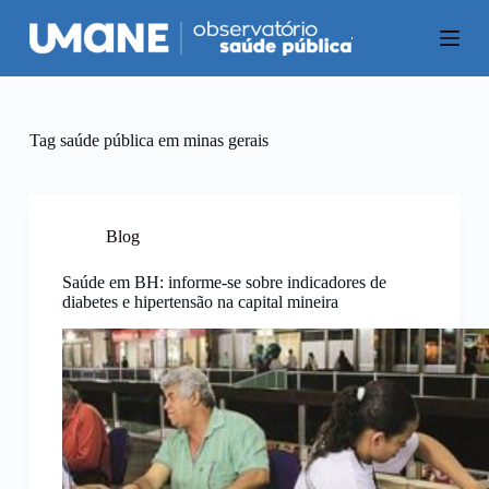
P
u
l
a
r
p
a
Tag
saúde pública em minas gerais
r
a
o
c
o
Blog
n
t
Saúde em BH: informe-se sobre indicadores de
e
diabetes e hipertensão na capital mineira
ú
d
o