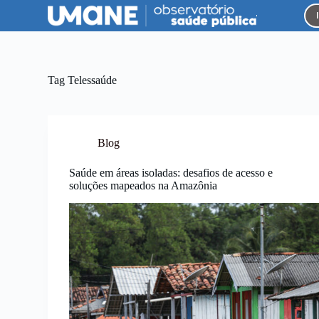
P
u
l
a
r
p
Tag
Telessaúde
a
r
a
o
c
Blog
o
n
Saúde em áreas isoladas: desafios de acesso e
t
soluções mapeados na Amazônia
e
ú
d
o