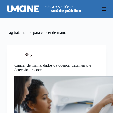
P
u
l
a
r
p
a
Tag
tratamentos para câncer de mama
r
a
o
c
o
Blog
n
t
Câncer de mama: dados da doença, tratamento e
e
detecção precoce
ú
d
o