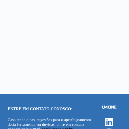
ENTRE EM CONTATO CONOSCO:
Linke
Caso tenha dicas, sugestões para o aperfeiçoamento
desta ferramenta, ou dúvidas, entre em contato