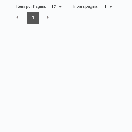
Itens por Página:
Ir para página:
1
1