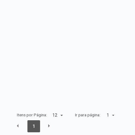
Itens por Página:
Ir para página:
1
1