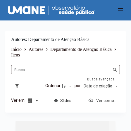
P
u
l
a
r
p
a
Autores
Departamento de Atenção Básica
r
a
Início
Autores
Departamento de Atenção Básica
o
Itens
c
L
o
i
C
n
s
o
t
t
e
n
Busca avançada
a
ú
t
Ordenar
por
Data de criação
d
d
r
e
o
o
i
Ver em:
Slides
Ver como...
l
t
e
e
d
n
e
R
s
o
e
r