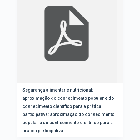
u
e
l
n
t
a
a
ç
d
ã
o
o
s
e
d
v
a
i
l
s
i
u
s
a
t
l
a
i
d
z
e
Segurança alimentar e nutricional:
a
i
aproximação do conhecimento popular e do
ç
t
ã
conhecimento científico para a prática
e
o
n
participativa: aproximação do conhecimento
s
popular e do conhecimento científico para a
prática participativa