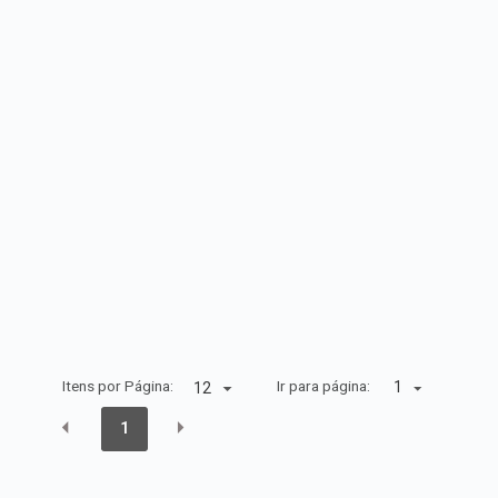
Itens por Página:
Ir para página:
1
1