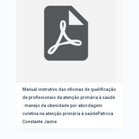
u
e
l
n
t
a
a
ç
d
ã
o
o
s
e
d
v
a
i
l
s
i
u
s
a
t
l
a
i
d
z
e
Manual instrutivo das oficinas de qualificação
a
i
de profissionais da atenção primária à saúde
ç
t
ã
: manejo da obesidade por abordagem
e
o
n
coletiva na atenção primária à saúdePatricia
s
Constante Jaime