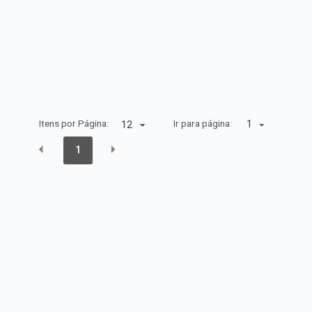
Itens por Página:
Ir para página:
1
1