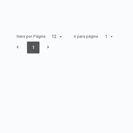
Itens por Página:
Ir para página:
1
1