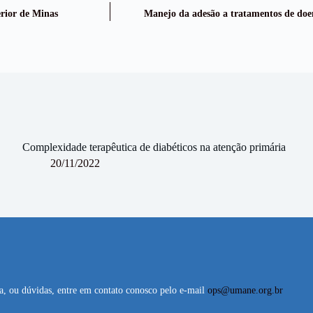
rior de Minas
Manejo da adesão a tratamentos de doen
Complexidade terapêutica de diabéticos na atenção primária
20/11/2022
ta, ou dúvidas, entre em contato conosco pelo e-mail
ops@umane.org.br