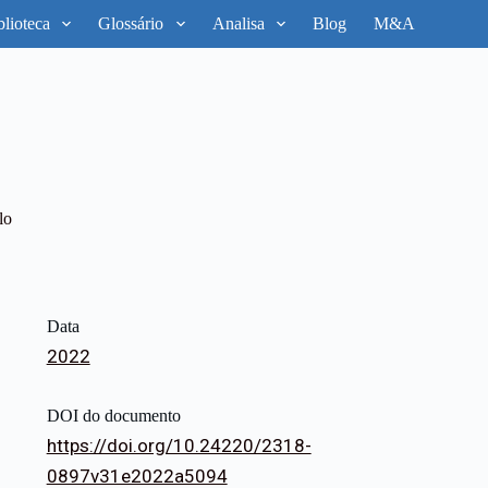
blioteca
Glossário
Analisa
Blog
M&A
lo
Data
2022
DOI do documento
https://doi.org/10.24220/2318-
0897v31e2022a5094