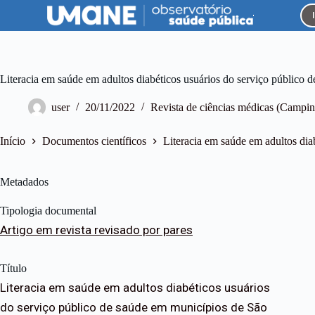
P
u
l
a
r
p
Literacia em saúde em adultos diabéticos usuários do serviço público 
a
r
user
20/11/2022
Revista de ciências médicas (Campina
a
o
c
Início
Documentos científicos
Literacia em saúde em adultos dia
o
n
t
Metadados
e
ú
Tipologia documental
d
o
Artigo em revista revisado por pares
Título
Literacia em saúde em adultos diabéticos usuários
do serviço público de saúde em municípios de São