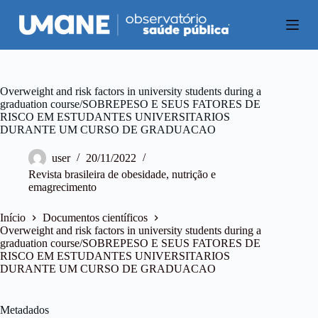
P
u
l
a
r
p
a
Overweight and risk factors in university students during a
r
graduation course/SOBREPESO E SEUS FATORES DE
a
RISCO EM ESTUDANTES UNIVERSITARIOS
o
DURANTE UM CURSO DE GRADUACAO
c
o
user
20/11/2022
n
Revista brasileira de obesidade, nutrição e
t
emagrecimento
e
ú
d
Início
Documentos científicos
o
Overweight and risk factors in university students during a
graduation course/SOBREPESO E SEUS FATORES DE
RISCO EM ESTUDANTES UNIVERSITARIOS
DURANTE UM CURSO DE GRADUACAO
Metadados