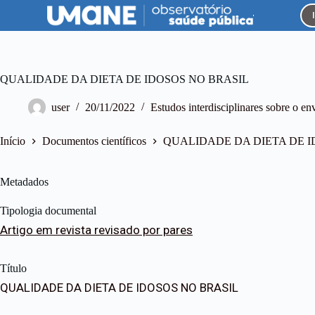
P
u
l
a
r
p
QUALIDADE DA DIETA DE IDOSOS NO BRASIL
a
r
user
20/11/2022
Estudos interdisciplinares sobre o e
a
o
c
Início
Documentos científicos
QUALIDADE DA DIETA DE I
o
n
t
Metadados
e
ú
Tipologia documental
d
o
Artigo em revista revisado por pares
Título
QUALIDADE DA DIETA DE IDOSOS NO BRASIL