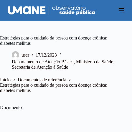
P
u
l
a
r
p
a
Estratégias para o cuidado da pessoa com doença crônica:
r
diabetes mellitus
a
o
user
17/12/2023
c
Departamento de Atenção Básica
,
Ministério da Saúde
,
o
Secretaria de Atenção à Saúde
n
t
e
Início
Documentos de referência
ú
Estratégias para o cuidado da pessoa com doença crônica:
d
diabetes mellitus
o
Documento