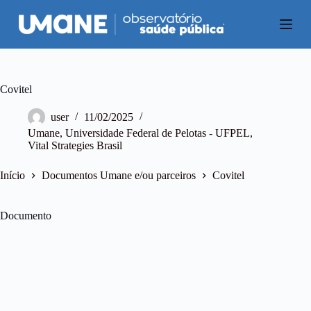
P
u
l
a
r
p
a
Covitel
r
a
user
11/02/2025
o
Umane
,
Universidade Federal de Pelotas - UFPEL
,
c
Vital Strategies Brasil
o
n
t
Início
Documentos Umane e/ou parceiros
Covitel
e
ú
d
Documento
o