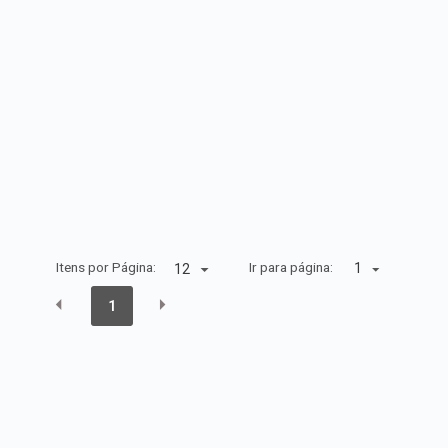
Itens por Página:
Ir para página:
1
1