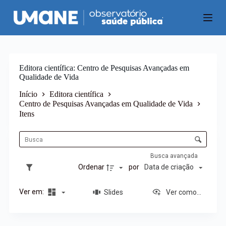
P
u
l
a
r
p
a
Editora científica
Centro de Pesquisas Avançadas em
r
Qualidade de Vida
a
o
Início
Editora científica
c
Centro de Pesquisas Avançadas em Qualidade de Vida
o
Itens
n
L
t
i
C
e
s
ú
o
t
d
n
Busca avançada
a
o
t
Ordenar
por
Data de criação
d
r
e
o
i
Ver em:
Slides
Ver como...
l
t
e
e
d
n
e