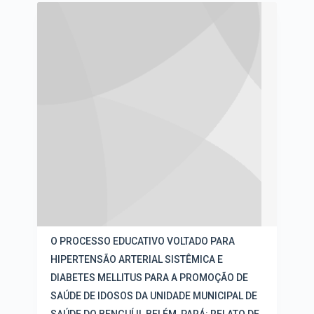
R
s
o
e
r
s
d
u
e
l
n
t
a
a
ç
d
ã
o
o
s
e
d
v
a
i
l
s
i
u
s
a
t
l
a
i
d
z
e
O PROCESSO EDUCATIVO VOLTADO PARA
a
i
HIPERTENSÃO ARTERIAL SISTÊMICA E
ç
t
ã
DIABETES MELLITUS PARA A PROMOÇÃO DE
e
o
n
SAÚDE DE IDOSOS DA UNIDADE MUNICIPAL DE
s