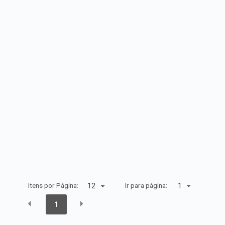
Itens por Página:
Ir para página:
1
1