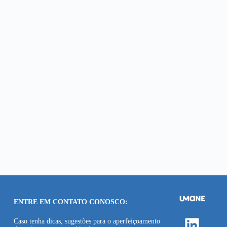
ENTRE EM CONTATO CONOSCO:
Linke
Caso tenha dicas, sugestões para o aperfeiçoamento