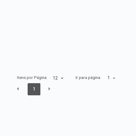
Itens por Página:
Ir para página:
1
1