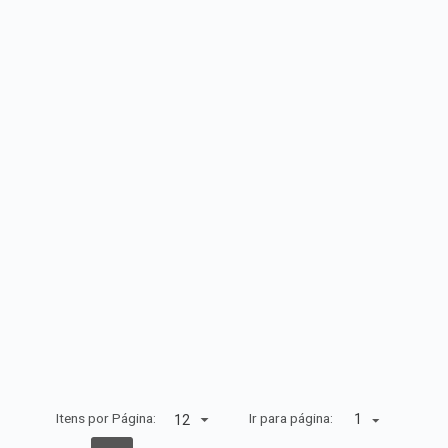
Itens por Página:
Ir para página:
1