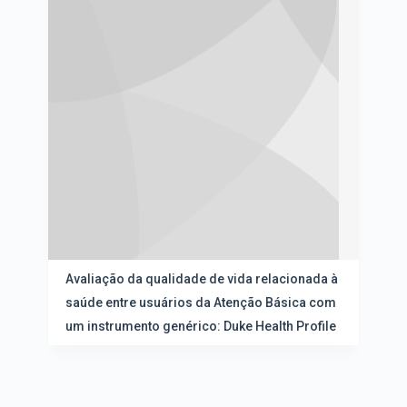
s
d
u
e
l
n
t
a
a
ç
d
ã
o
o
s
e
d
v
a
i
l
s
i
u
s
a
t
l
a
i
d
z
e
Avaliação da qualidade de vida relacionada à
a
i
saúde entre usuários da Atenção Básica com
ç
t
ã
um instrumento genérico: Duke Health Profile
e
o
n
s