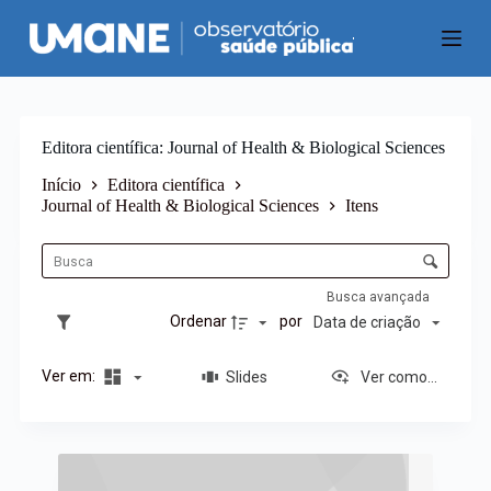
P
u
l
a
r
p
a
Editora científica
Journal of Health & Biological Sciences
r
a
Início
Editora científica
o
Journal of Health & Biological Sciences
Itens
c
L
o
i
C
n
s
o
t
t
e
n
Busca avançada
a
ú
t
Ordenar
por
Data de criação
d
d
r
e
o
o
i
Ver em:
Slides
Ver como...
l
t
e
e
d
n
e
R
s
o
e
r