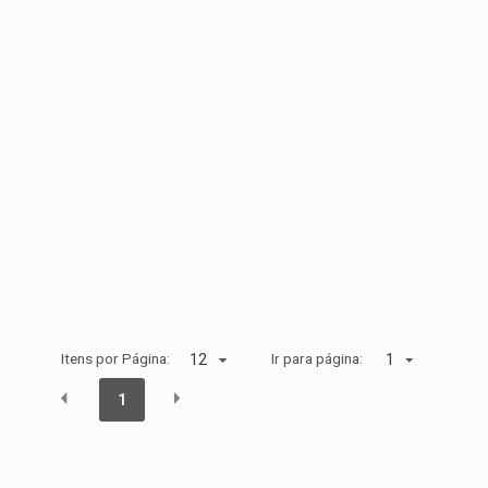
Itens por Página:
Ir para página:
1
1