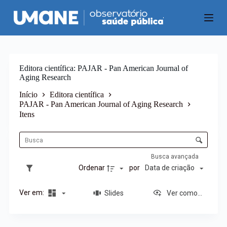
P
u
l
a
r
p
a
Editora científica
PAJAR - Pan American Journal of
r
Aging Research
a
o
Início
Editora científica
c
PAJAR - Pan American Journal of Aging Research
o
Itens
n
L
t
i
C
e
s
ú
o
t
d
n
Busca avançada
a
o
t
Ordenar
por
Data de criação
d
r
e
o
i
Ver em:
Slides
Ver como...
l
t
e
e
d
n
e