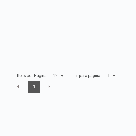
Itens por Página:
Ir para página:
1
1