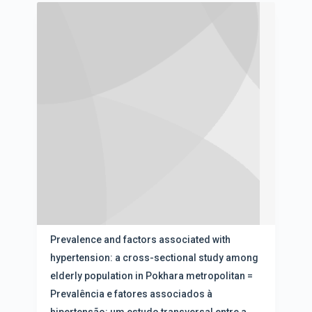
R
s
o
e
r
s
d
u
e
l
n
t
a
a
ç
d
ã
o
o
s
e
d
v
a
i
l
s
i
u
s
a
t
l
a
i
d
z
e
Prevalence and factors associated with
a
i
hypertension: a cross-sectional study among
ç
t
ã
elderly population in Pokhara metropolitan =
e
o
n
Prevalência e fatores associados à
s