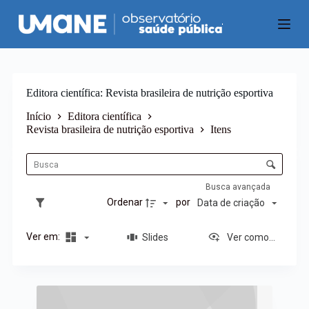
P
u
l
a
r
p
a
Editora científica
Revista brasileira de nutrição esportiva
r
a
Início
Editora científica
o
Revista brasileira de nutrição esportiva
Itens
c
L
o
i
C
n
s
o
t
t
e
n
Busca avançada
a
ú
t
Ordenar
por
Data de criação
d
d
r
e
o
o
i
Ver em:
Slides
Ver como...
l
t
e
e
d
n
e
R
s
o
e
r