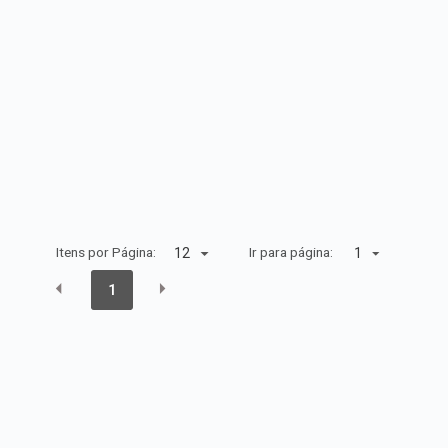
Itens por Página:
Ir para página:
1
1